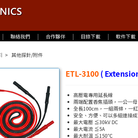
聯絡我們
合作夥伴
目錄下載
軟件下載
引
其他探針/附件
ETL-3100
( Extension
高壓電專用延長線
兩端配置香焦插頭，一公一母
全長100cm，一組兩條，一
安全、方便、可以多組連接成
最大電壓 ≦30kV DC
最大電流 ≦5A
最大耐溫 ≦150℃