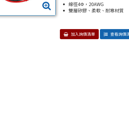
線徑4Φ，20AWG
雙層矽膠、柔軟、耐寒材質
加入詢價清單
查看詢價