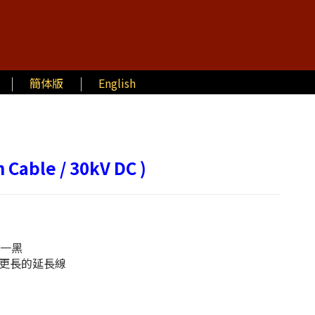
簡体版
English
 Cable / 30kV DC )
紅一黑
更長的延長線